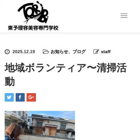
;
T
o
g
g
l
e
2025.12.19
お知らせ
、
ブログ
staff
n
a
地域ボランティア〜清掃活
v
i
動
g
a
t
i
o
n