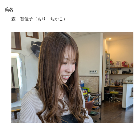
氏名
森 智佳子（もり ちかこ）