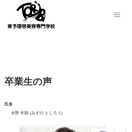
;
T
o
g
g
l
e
n
a
v
i
g
卒業生の声
a
t
i
o
n
氏名
水野 年朗 (みずの としろう)