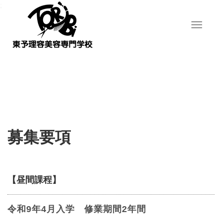
;
T
o
g
g
l
e
n
a
v
i
g
募集要項
a
t
i
o
n
【昼間課程】
令和9年4月入学 修業期間2年間