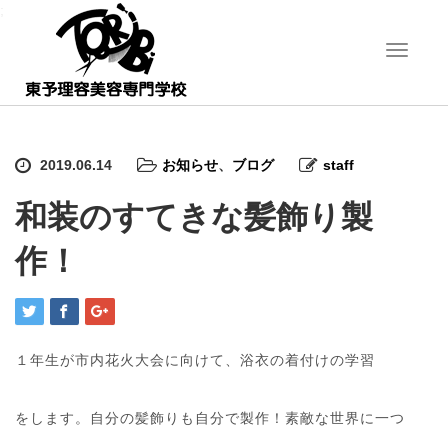
;
T
o
g
g
l
e
2019.06.14
お知らせ
、
ブログ
staff
n
a
和装のすてきな髪飾り製
v
i
作！
g
a
t
i
o
n
１年生が市内花火大会に向けて、浴衣の着付けの学習
をします。自分の髪飾りも自分で製作！素敵な世界に一つ