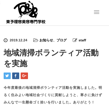
;
T
o
g
g
l
e
2019.12.24
お知らせ
、
ブログ
staff
n
a
地域清掃ボランティア活動
v
i
を実施
g
a
t
i
o
n
今年度最後の地域清掃ボランティア活動を実施しました。明
るく住みよい地域社会づくりに貢献しようと、寒さに負けず
みんなで一生懸命ゴミ拾いを行いました。ありがとう！