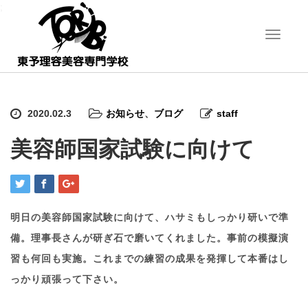
;
T
o
g
g
l
e
2020.02.3
お知らせ
、
ブログ
staff
n
a
美容師国家試験に向けて
v
i
g
a
t
i
明日の美容師国家試験に向けて、ハサミもしっかり研いで準
o
備。理事長さんが研ぎ石で磨いてくれました。事前の模擬演
n
習も何回も実施。これまでの練習の成果を発揮して本番はし
っかり頑張って下さい。