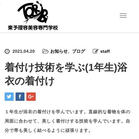
;
T
o
g
g
l
e
2021.04.20
お知らせ
、
ブログ
staff
n
a
着付け技術を学ぶ(1年生)浴
v
i
衣の着付け
g
a
t
i
o
n
１年生が浴衣の着付けを学んでいます。直線的な着物を体の
局面に合わせて、美しく着付けする技術を学んでいます。自
分で帯も美しく結べるように頑張ります。