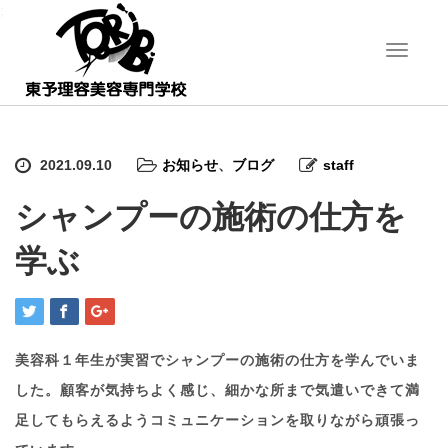
;
T
o
g
g
l
e
2021.09.10
お知らせ
、
ブログ
staff
n
a
シャンプーの施術の仕方を
v
i
学ぶ
g
a
t
i
o
n
美容科１年生が実習でシャンプーの施術の仕方を学んでいま
した。顧客が気持ちよく感じ、細かな所まで気遣いできて満
足してもらえるようコミュニケーションを取りながら頑張っ