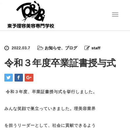
;
T
o
g
g
l
e
2022.03.7
お知らせ
、
ブログ
staff
n
a
令和３年度卒業証書授与式
v
i
g
a
t
i
令和３年度、卒業証書授与式を挙行しました。
o
n
みんな笑顔で巣立っていきました。理美容業界
を担うリーダーとして、社会に貢献できるよう