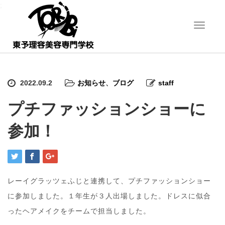
;
T
o
g
g
l
e
2022.09.2
お知らせ
、
ブログ
staff
n
a
プチファッションショーに
v
i
参加！
g
a
t
i
o
n
レーイグラッツェふじと連携して、プチファッションショー
に参加しました。１年生が３人出場しました。ドレスに似合
ったヘアメイクをチームで担当しました。