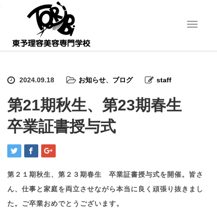
;
T
o
g
g
l
e
2024.09.18
お知らせ
、
ブログ
staff
n
a
第21期秋生、第23期春生
v
i
卒業証書授与式
g
a
t
i
o
n
第２１期秋生、第２３期春生 卒業証書授与式を開催。皆さ
ん、仕事と家庭を両立させながら本当に良く頑張り抜きまし
た。ご卒業おめでとうございます。