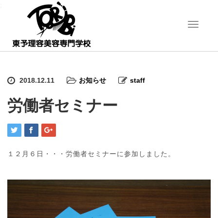
;
T
o
g
g
l
e
2018.12.11
お知らせ
staff
n
a
労働者セミナー
v
i
g
a
t
i
１２月６日・・・労働者セミナーに参加しました。
o
n