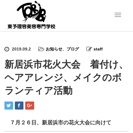
;
T
o
g
g
l
e
2019.09.2
お知らせ
、
ブログ
staff
n
a
新居浜市花火大会 着付け、
v
i
ヘアアレンジ、メイクのボ
g
a
t
ランティア活動
i
o
n
７月２６日、新居浜市の花火大会に向けて