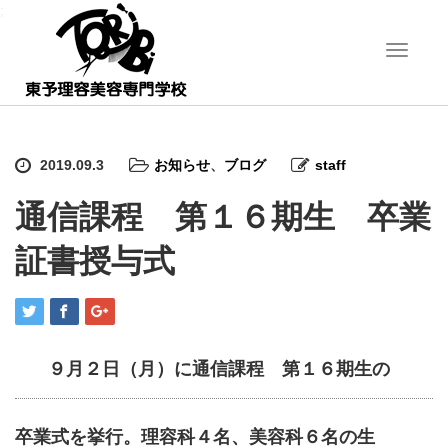
;
T
o
g
g
l
e
2019.09.3
お知らせ
、
ブログ
staff
n
a
通信課程 第１６期生 卒業
v
i
証書授与式
g
a
t
i
o
n
９月２日（月）に通信課程 第１６期生の
卒業式を挙行。理容科４名、美容科６名の生