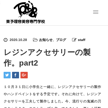
;
T
o
g
g
l
e
2020.10.28
お知らせ
、
ブログ
staff
n
a
レジンアクセサリーの製
v
i
作。part2
g
a
t
i
o
n
１０月３１日に小学生と一緒に、レジンアクセサリーの製作
やハンドペイントをする予定です。それに向けて、レジンア
クセサリーを工夫して製作しました。今、流行りの鬼滅の刃