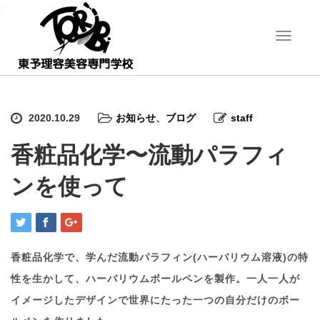
;
T
o
g
g
l
e
2020.10.29
お知らせ
、
ブログ
staff
n
a
香粧品化学〜流動パラフィ
v
i
ンを使って
g
a
t
i
o
n
香粧品化学で、学んだ流動パラフィン(ハーバリウム溶液)の特
性を生かして、ハーバリウムボールペンを製作。一人一人が
イメージしたデザインで世界にたった一つの自分だけのボー